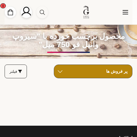
0
محصول برچسب خورده با "سیروپ
وانیل فو 750 میل"
فیلتر