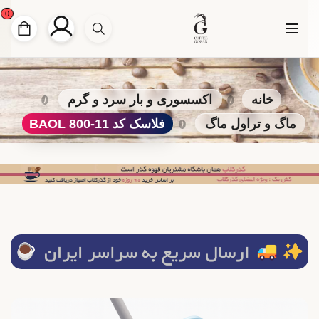
0
خانه
اکسسوری و بار سرد و گرم
ماگ و تراول ماگ
فلاسک کد 11-800 BAOL