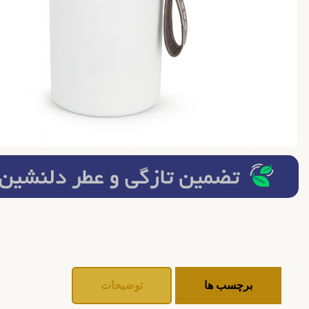
برچسب ها
توضیحات