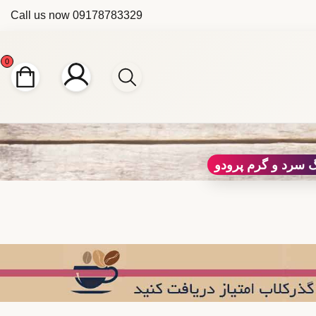
Call us now
09178783329
0
 سرد و گرم پرودو