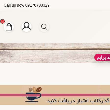
Call us now
09178783329
0
د پرایم