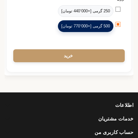
250 گرمی [+440٬000 تومان]
500 گرمی [+770٬000 تومان]
اطلاعات
خدمات مشتریان
حساب کاربری من