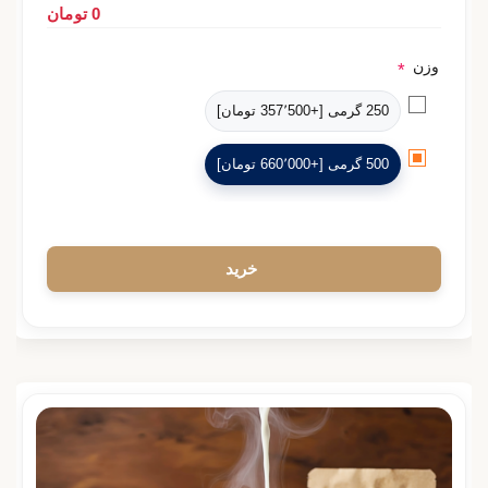
0 تومان
وزن
*
250 گرمی [+357٬500 تومان]
500 گرمی [+660٬000 تومان]