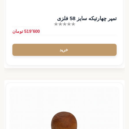
تمپر چهارتیکه سایز 58 فلزی
519٬600 تومان