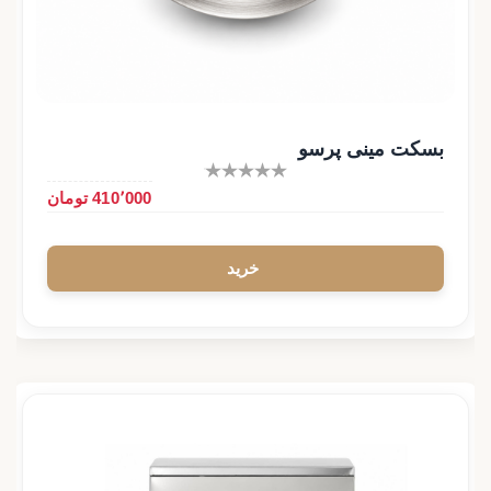
بسکت مینی پرسو
410٬000 تومان