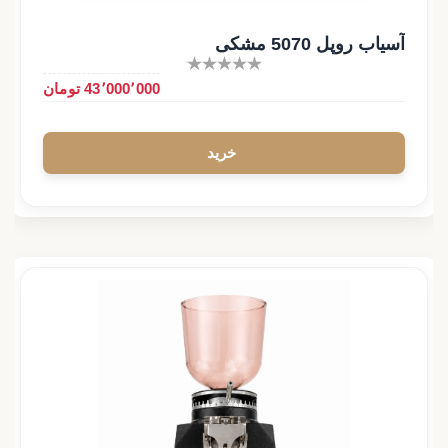
آسیاب روپل 5070 مشکی
43٬000٬000 تومان