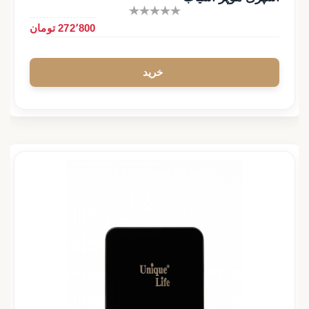
272٬800 تومان