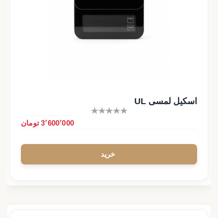
اسکیل لمسی UL
3٬600٬000 تومان