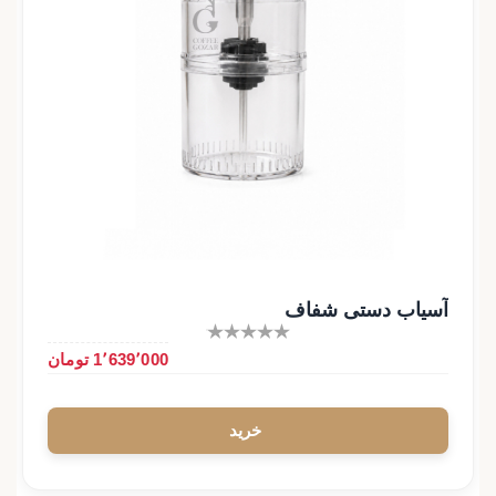
آسیاب دستی شفاف
1٬639٬000 تومان