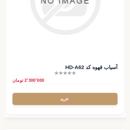
آسیاب قهوه کد HD-A62
2٬300٬000 تومان