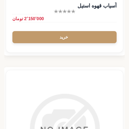
آسیاب قهوه استیل
2٬150٬000 تومان