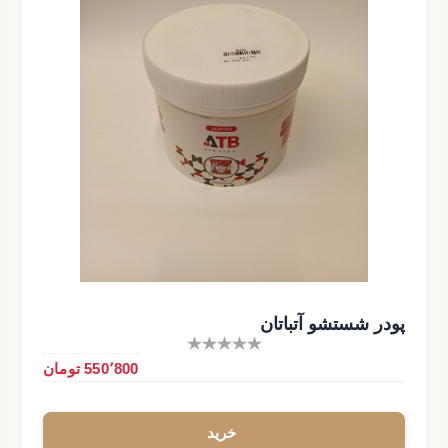
پودر شستشو آتباتان
550٬800 تومان