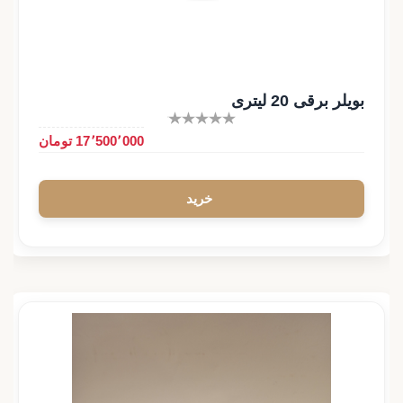
بویلر برقی 20 لیتری
17٬500٬000 تومان