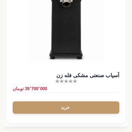
آسیاب صنعتی مشکی فله زن
39٬700٬000 تومان