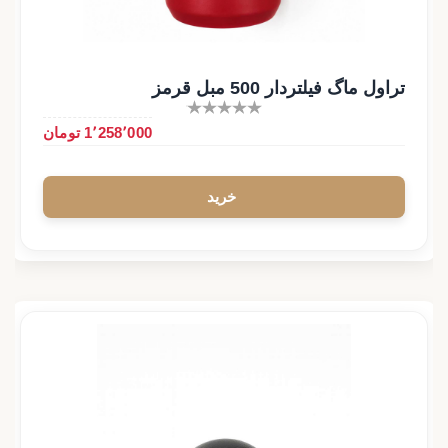
تراول ماگ فیلتردار 500 مبل قرمز
1٬258٬000 تومان