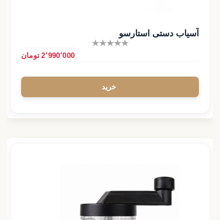
آسیاب دستی استارسو
2٬990٬000 تومان