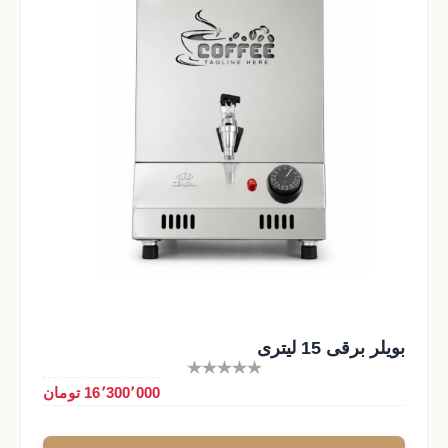
بویلر برقی 15 لیتری
16٬300٬000 تومان