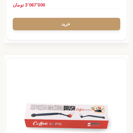
3٬067٬000 تومان