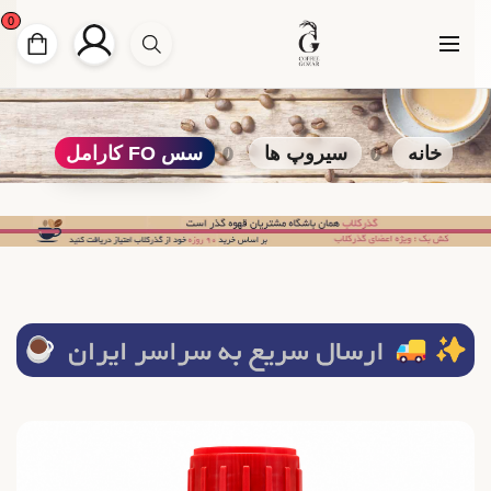
0
خانه
سیروپ ها
سس FO کارامل