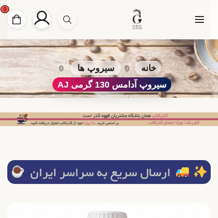
0
خانه
سیروپ ها
سیروپ آدامس 130 گرمی AJ