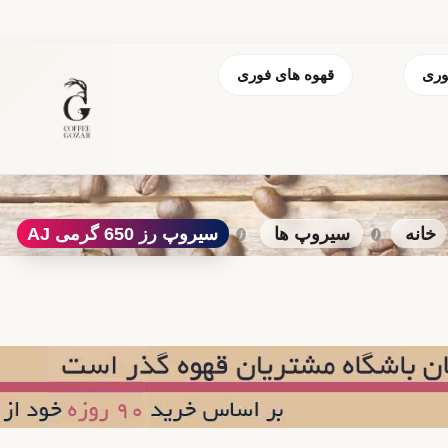
وری
قهوه های فوری
خانه
سیروپ ها
سیروپ رز 650 گرمی AJ