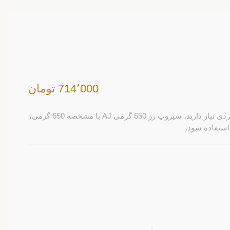
714٬000 تومان
اگر برای منوی نوشیدنی به یک طعم‌دهنده کاربردی نیاز دارید، سیروپ رز 650 گرمی AJ با مشخصه 650 گرمی،