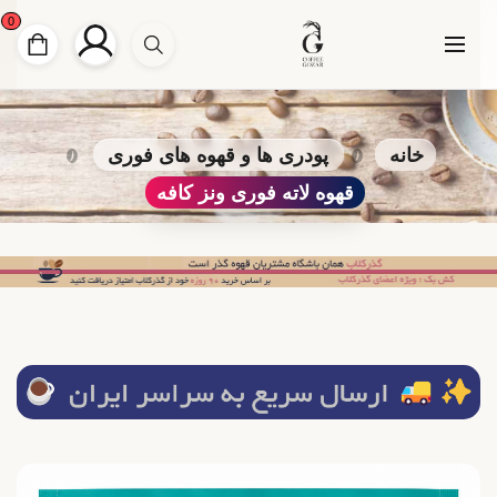
0
خانه
پودری ها و قهوه های فوری
قهوه لاته فوری ونز کافه