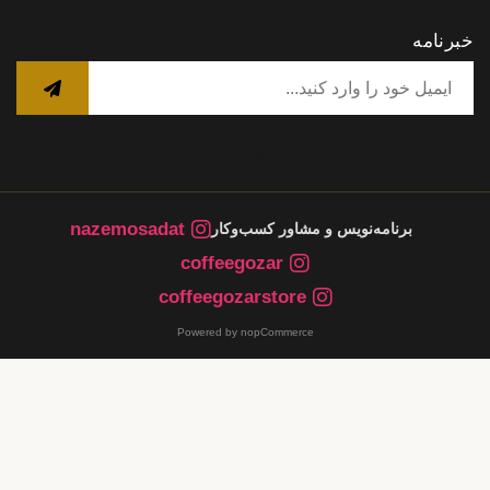
خبرنامه
nazemosadat
برنامه‌نویس و مشاور کسب‌وکار
coffeegozar
coffeegozarstore
Powered by nopCommerce