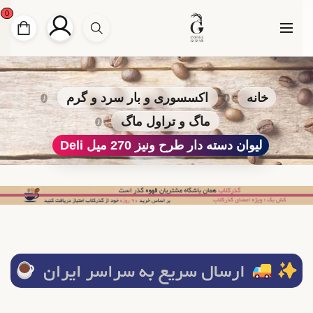
0
خانه
اکسسوری و بار سرد و گرم
ماگ و تراول ماگ
لیوان دسته دار طرح ونیز 270 میل Deli