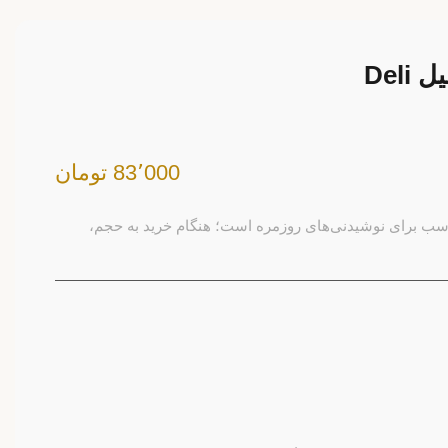
83٬000 تومان
انکا 150 میل Deli انتخابی مناسب برای نوشیدنی‌های روزمره است؛ هنگام خرید به حجم،