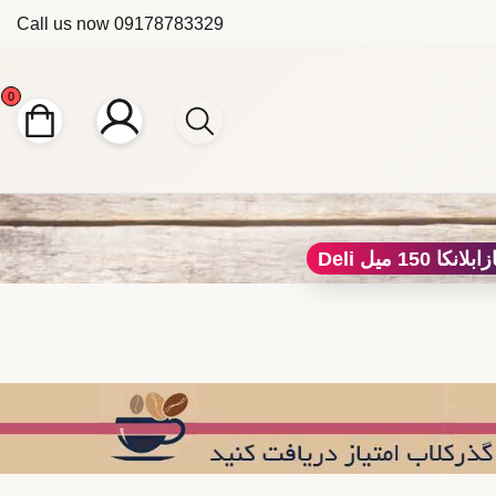
Call us now
09178783329
0
150 میل Deli