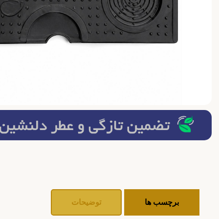
برچسب ها
توضیحات