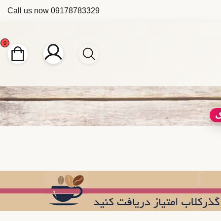
Call us now
09178783329
0
ک