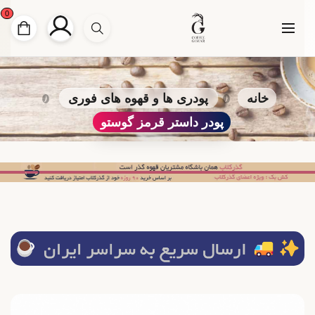
0
خانه
پودری ها و قهوه های فوری
پودر داستر قرمز گوستو