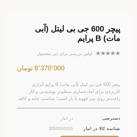
پیچر 600 جی بی لیتل (آبی
مات) B پرایم
اولین بررسی برای این محصول
6٬370٬000 تومان
پیچر 600 جی بی لیتل (آبی مات) B پرایم ابزاری
کاربردی برای آماده‌سازی منظم‌تر نوشیدنی و کار
راحت‌تر روی میز قهوه یا بار است؛ مناسب خانه و کافه.
دسترسی:
در انبار
شناسه کالا در انبار:
3050010151