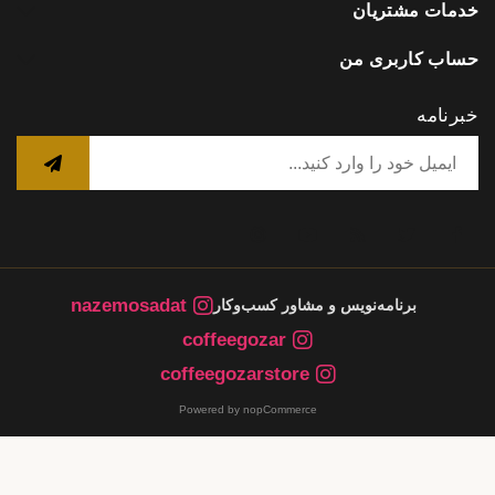
خدمات مشتریان
حساب کاربری من
خبرنامه
nazemosadat
برنامه‌نویس و مشاور کسب‌وکار
coffeegozar
coffeegozarstore
Powered by nopCommerce