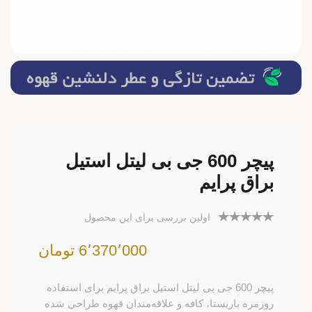
پیچر 600 جی بی لیتل استیل
براق پرایم
اولین بررسی برای این محصول
6٬370٬000 تومان
پیچر 600 جی بی لیتل استیل براق پرایم برای استفاده
روزمره باریستا، کافه و علاقه‌مندان قهوه طراحی شده