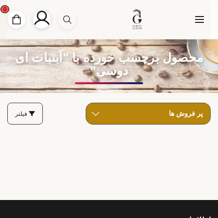
0
محصول برچسب خورده با "آبنبات ای
دوسی"
فیلتر