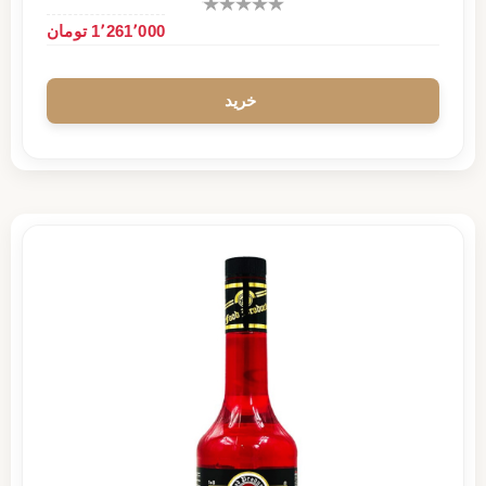
1٬261٬000 تومان