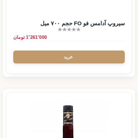
سیروپ آدامس فو FO حجم ۷۰۰ میل
1٬261٬000 تومان