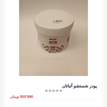
پودر شستشو آتباتان
550٬800 تومان