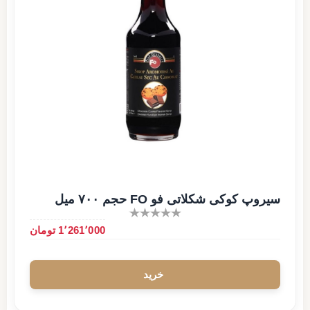
سیروپ کوکی شکلاتی فو FO حجم ۷۰۰ میل
1٬261٬000 تومان