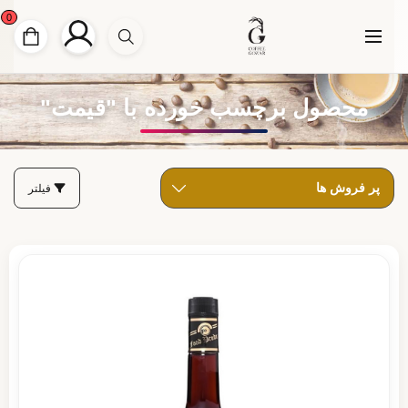
0
محصول برچسب خورده با "قیمت"
فیلتر