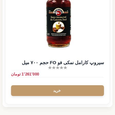
سیروپ کارامل نمکی فو FO حجم ۷۰۰ میل
1٬261٬000 تومان