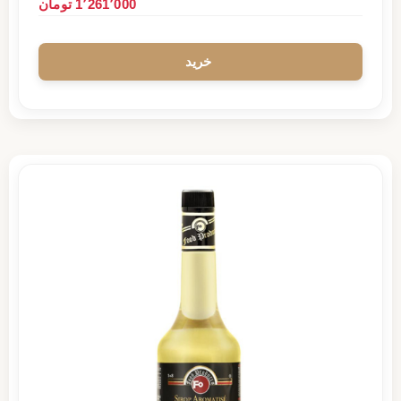
1٬261٬000 تومان