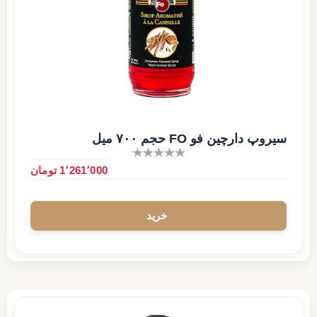
سیروپ دارچین فو FO حجم ۷۰۰ میل
1٬261٬000 تومان