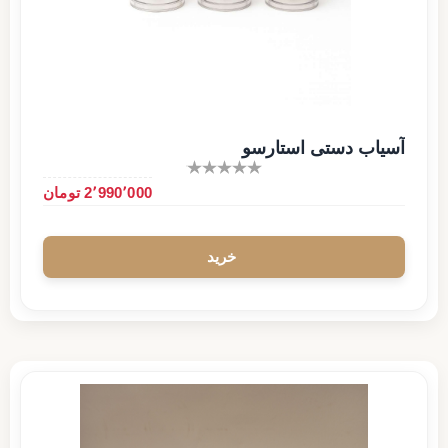
آسیاب دستی استارسو
2٬990٬000 تومان