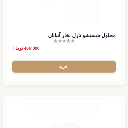
محلول شستشو نازل بخار آتباتان
466٬800 تومان