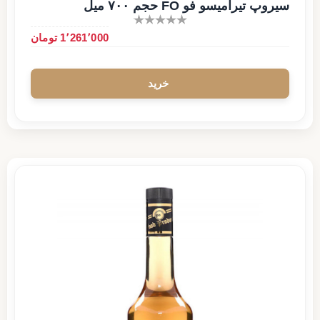
سیروپ تیرامیسو فو FO حجم ۷۰۰ میل
1٬261٬000 تومان