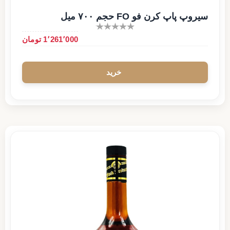
سیروپ پاپ کرن فو FO حجم ۷۰۰ میل
1٬261٬000 تومان