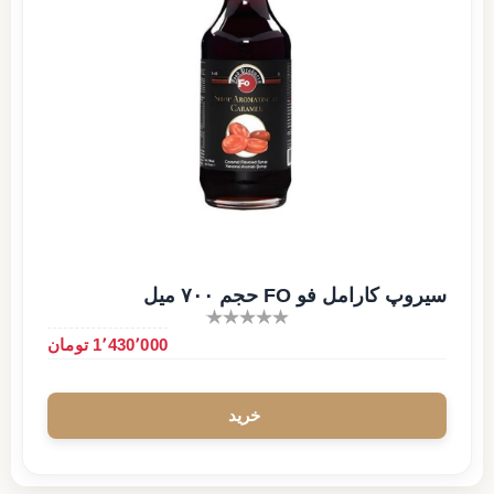
سیروپ کارامل فو FO حجم ۷۰۰ میل
1٬430٬000 تومان