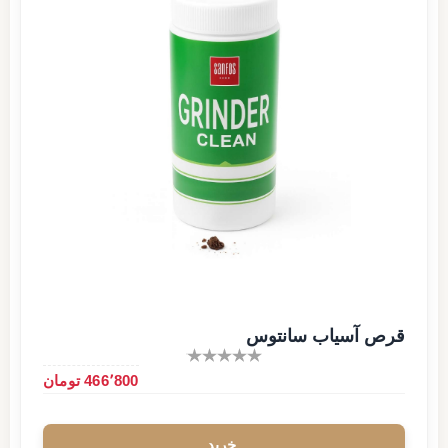
قرص آسیاب سانتوس
466٬800 تومان