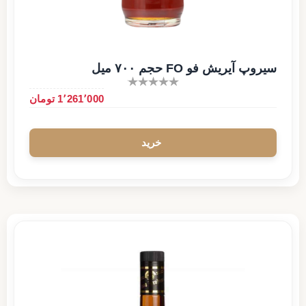
سیروپ آیریش فو FO حجم ۷۰۰ میل
1٬261٬000 تومان