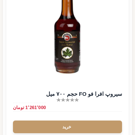
سیروپ افرا فو FO حجم ۷۰۰ میل
1٬261٬000 تومان