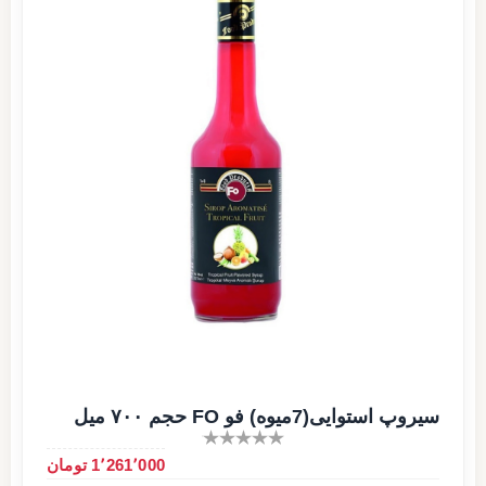
سیروپ استوایی(7میوه) فو FO حجم ۷۰۰ میل
1٬261٬000 تومان