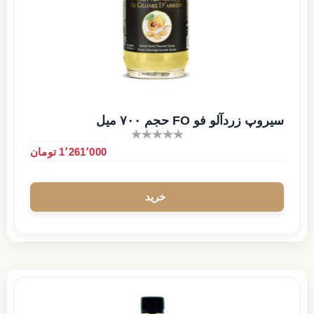
سیروپ زردآلو فو FO حجم ۷۰۰ میل
1٬261٬000 تومان