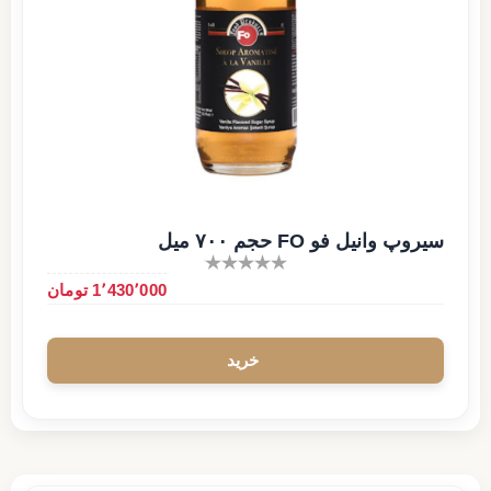
سیروپ وانیل فو FO حجم ۷۰۰ میل
1٬430٬000 تومان