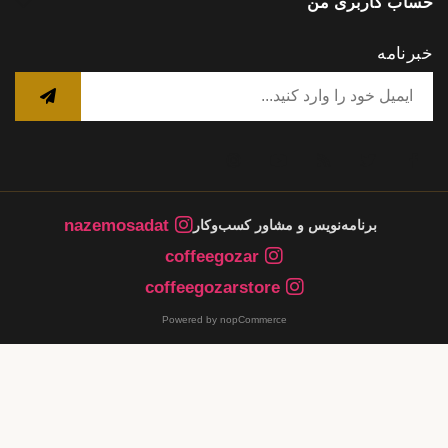
حساب کاربری من
خبرنامه
nazemosadat
برنامه‌نویس و مشاور کسب‌وکار
coffeegozar
coffeegozarstore
Powered by nopCommerce