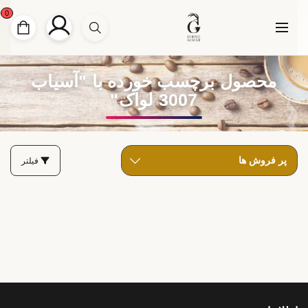
0
محصول برچسب خورده با "آسیاب
3007 لواک"
فیلتر