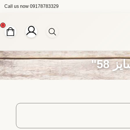
Call us now
09178783329
0
58"