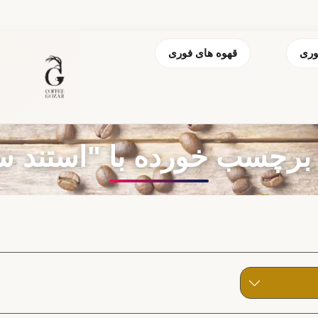
وری
قهوه های فوری
چسب خورده با "استند سایز 