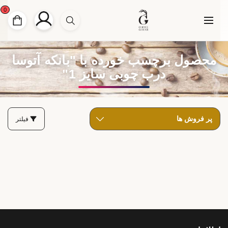
0
محصول برچسب خورده با "بانکه آتوسا
درب چوبی سایز 1"
فیلتر