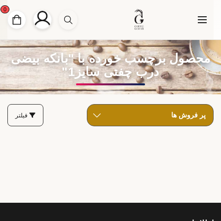
0
محصول برچسب خورده با "بانکه بیضی
درب چفتی سایز1"
فیلتر