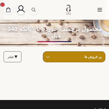
0
محصول برچسب خورده با "بانکه 340
میل"
فیلتر