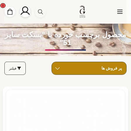
0
محصول برچسب خورده با "بسکت سایز
51"
فیلتر