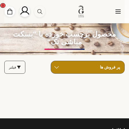
0
محصول برچسب خورده با "بسکت
مباشی تک"
فیلتر