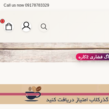
Call us now
09178783329
0
 فشاری 2کاره