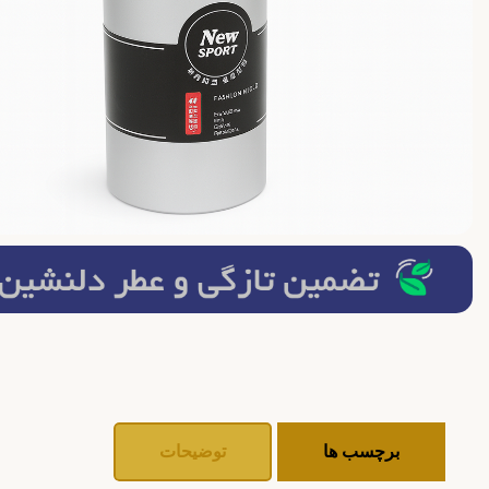
برچسب ها
توضیحات