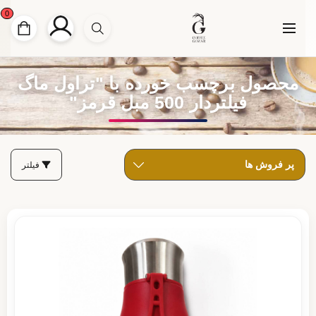
0
محصول برچسب خورده با "تراول ماگ
فیلتردار 500 مبل قرمز"
فیلتر