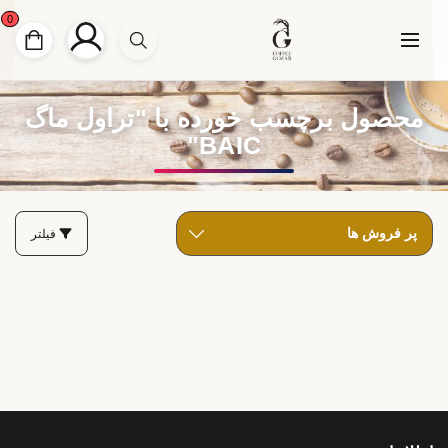
0
محصول برچسب خورده با "تراول ماگ
BAIC"
فیلتر