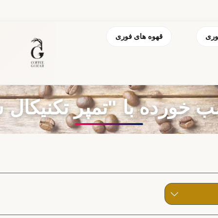
وری
قهوه های فوری
ده با "تمپر تکنیکال سایز 51 