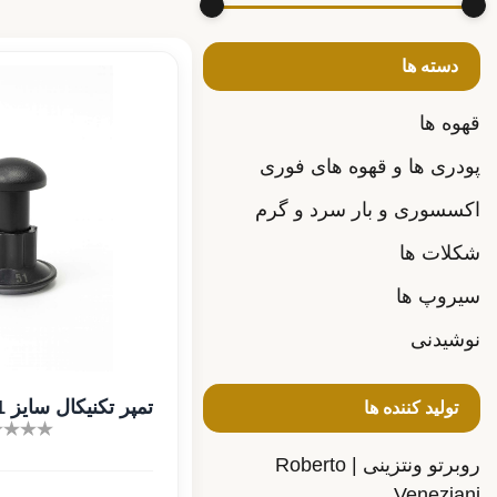
دسته ها
قهوه ها
پودری ها و قهوه های فوری
اکسسوری و بار سرد و گرم
شکلات ها
سیروپ ها
نوشیدنی
تمپر تکنیکال سایز 51 لاکی
تولید کننده ها
روبرتو ونتزینی | Roberto
Veneziani