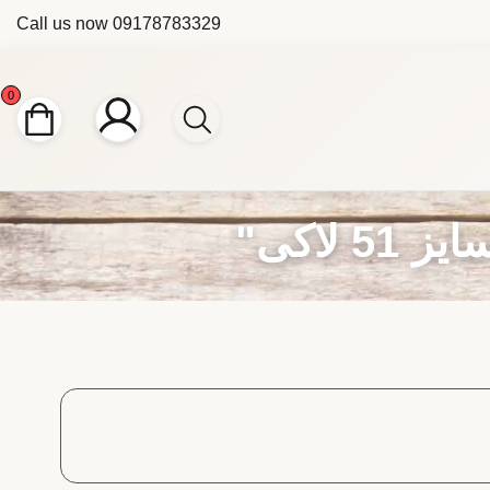
Call us now
09178783329
0
لاکی"