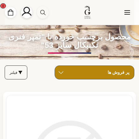
0
محصول برچسب خورده با "تمپر فنری
تکنیکال سایز 53"
فیلتر