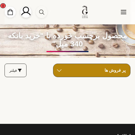
0
محصول برچسب خورده با "خرید بانکه
340 میل"
فیلتر