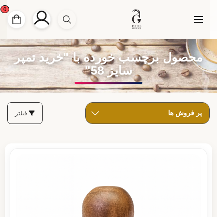
0
محصول برچسب خورده با "خرید تمپر
سایز 58"
فیلتر