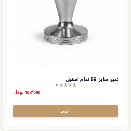
تمپر سایز 58 تمام استیل
482٬000 تومان