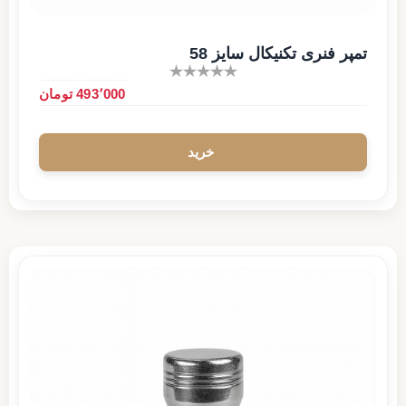
تمپر فنری تکنیکال سایز 58
493٬000 تومان