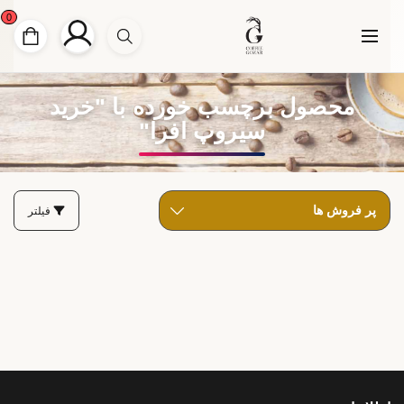
0
محصول برچسب خورده با "خرید
سیروپ افرا"
فیلتر