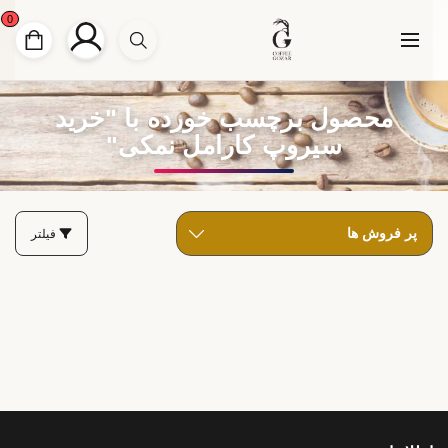
0
محصول برچسب خورده با "خرید
سیروپ کارامل نمکی"
فیلتر