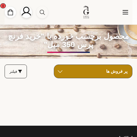
0
محصول برچسب خورده با "خرید فرنچ
پرس 350 میل"
فیلتر