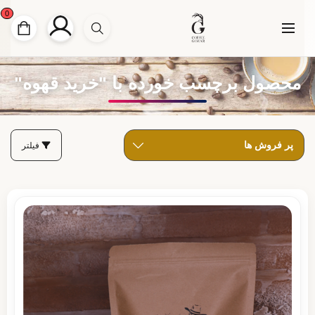
0
محصول برچسب خورده با "خرید قهوه"
فیلتر