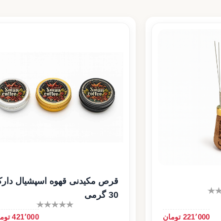
قرص مکیدنی قهوه اسپشیال دار
30 گرمی
221٬000 تومان
421٬000 تومان