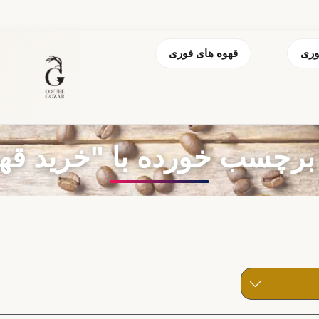
وری
قهوه های فوری
چسب خورده با "خرید قهو