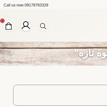
Call us now
09178783329
0
ه تازه"