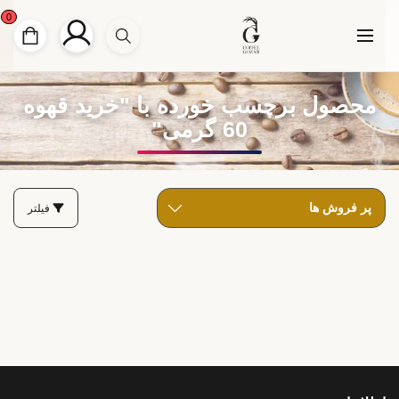
0
محصول برچسب خورده با "خرید قهوه
60 گرمی"
فیلتر