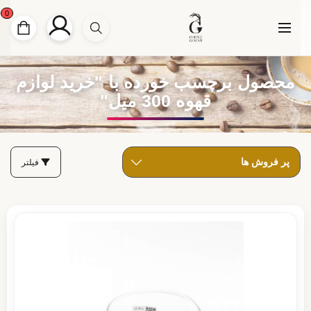
0
محصول برچسب خورده با "خرید لوازم
قهوه 300 میل"
فیلتر