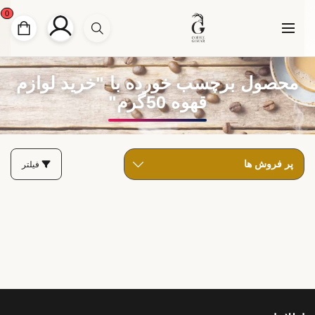
0
محصول برچسب خورده با "خرید لوازم
قهوه 50گرم"
فیلتر