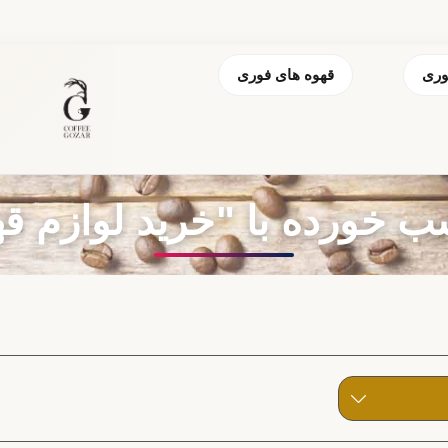
وری
قهوه های فوری
ده با "خرید لوازم قهوه 550 