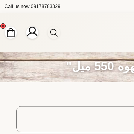
Call us now
09178783329
0
میل"