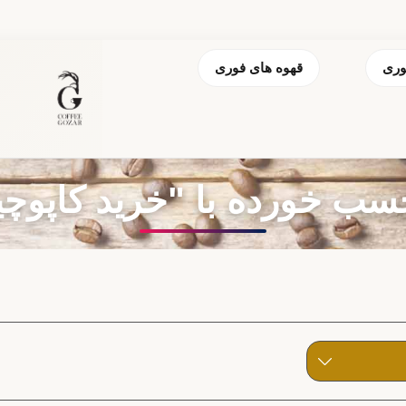
وری
قهوه های فوری
 خورده با "خرید کاپوچی