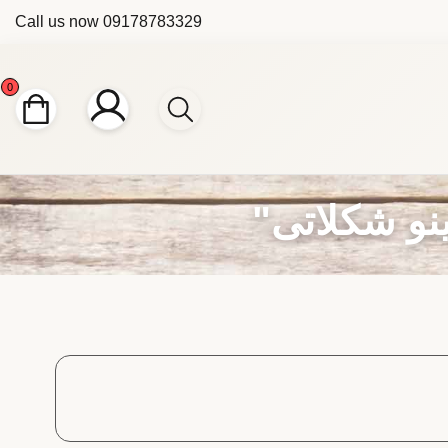
Call us now
09178783329
0
نو شکلاتی"