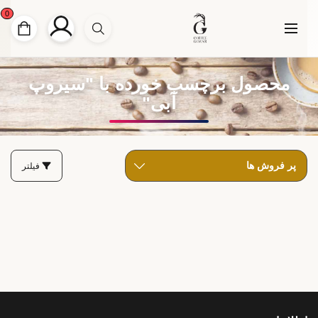
0
محصول برچسب خورده با "سیروپ
آبی"
فیلتر