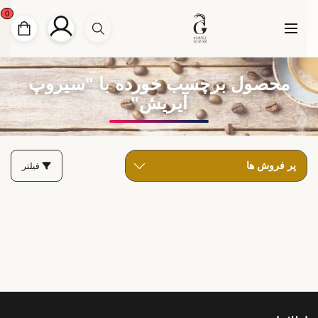
0
محصول برچسب خورده با "سیروپ
آیریش"
فیلتر