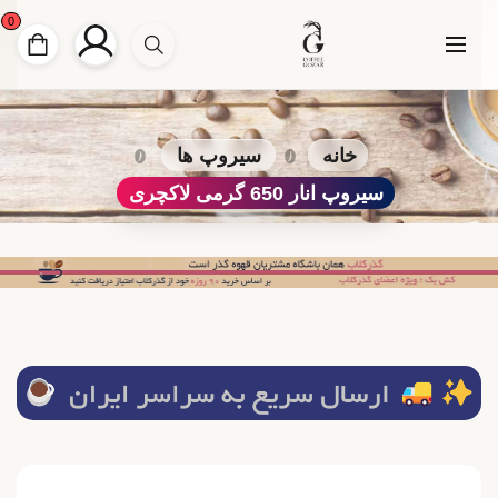
0
خانه
سیروپ ها
سیروپ انار 650 گرمی لاکچری