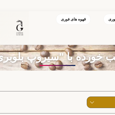
وری
قهوه های فوری
ده با "سیروپ بلوبری فو 750 