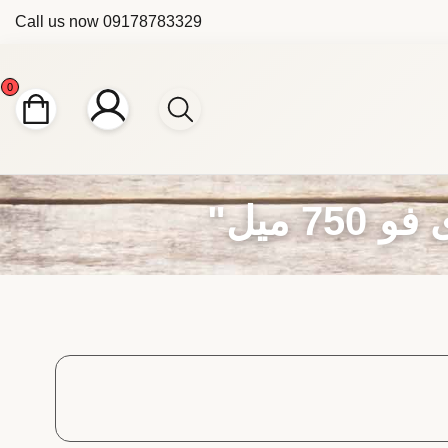
Call us now
09178783329
0
میل"