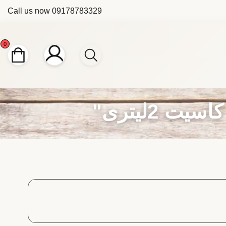
Call us now
09178783329
0
2لیتری"