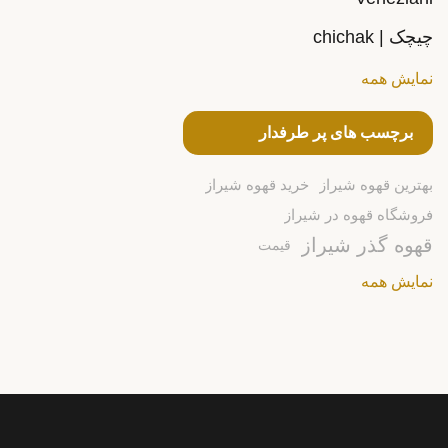
چیچک | chichak
نمایش همه
برچسب های پر طرفدار
بهترین قهوه شیراز
خرید قهوه شیراز
فروشگاه قهوه در شیراز
قهوه گذر شیراز
قیمت
نمایش همه