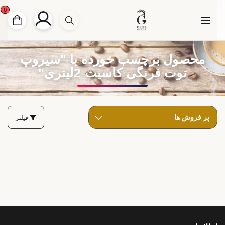
0
محصول برچسب خورده با "سیروپ
توت فرنگی کاسیت 2لیتری"
فیلتر