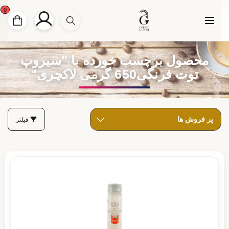
0
محصول برچسب خورده با "سیروپ
توت فرنگی650 گرمی لاکچری"
فیلتر