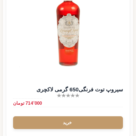
سیروپ توت فرنگی650 گرمی لاکچری
714٬000 تومان